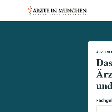
ÄRZTEVE
Das
Ärz
und
Fachge