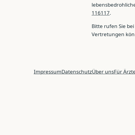
lebensbedrohlicher
116117
.
Bitte rufen Sie b
Vertretungen könn
Impressum
Datenschutz
Über uns
Für Ärzt