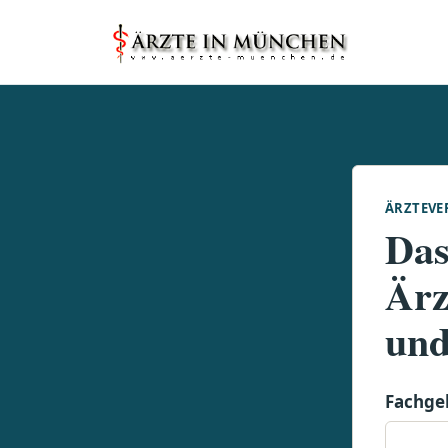
ÄRZTEVE
Das
Ärz
und
Fachge