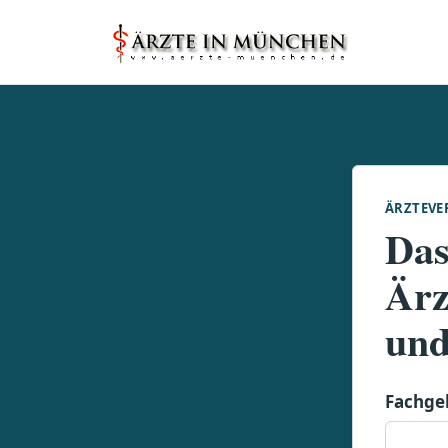
ÄRZTEVE
Das
Ärz
und
Fachge